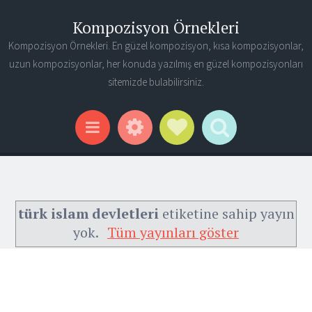
Kompozisyon Örnekleri
Kompozisyon Örnekleri. En güzel kompozisyon, kısa kompozisyonlar,
uzun kompozisyonlar, her konuda yazılmış en güzel kompozisyonları
sitemizde bulabilirsiniz.
Widgets
Social Links
Search
Menu
türk islam devletleri
etiketine sahip yayın
yok.
Tüm yayınları göster
Ana Sayfa