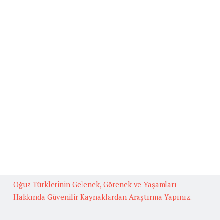
Beğenilen Yazılar
Kafiye
BAŞLICA ARUZ KALIPLARI
Fedakarlık İle İlgili Hikaye Yazınız.
Güneş İlgili Atasözü Örnekleri ve Anlamları
Çok Okuyan Bilir Konulu Münazara
Oğuz Türklerinin Gelenek, Görenek ve Yaşamları
Hakkında Güvenilir Kaynaklardan Araştırma Yapınız.