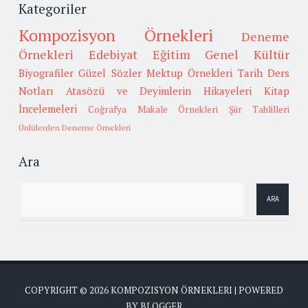
Kategoriler
Kompozisyon Örnekleri
Deneme
Örnekleri
Edebiyat
Eğitim
Genel Kültür
Biyografiler
Güzel Sözler
Mektup Örnekleri
Tarih
Ders
Notları
Atasözü ve Deyimlerin Hikayeleri
Kitap
İncelemeleri
Coğrafya
Makale Örnekleri
Şiir Tahlilleri
Ünlülerden Deneme Örnekleri
Ara
COPYRIGHT ©
2026
KOMPOZISYON ÖRNEKLERI
| POWERED
BY
BLOGGER