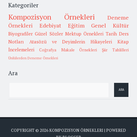
Kategoriler
Kompozisyon Örnekleri
Deneme
Örnekleri
Edebiyat
Eğitim
Genel Kültür
Biyografiler
Güzel Sözler
Mektup Örnekleri
Tarih
Ders
Notları
Atasözü ve Deyimlerin Hikayeleri
Kitap
İncelemeleri
Coğrafya
Makale Örnekleri
Şiir Tahlilleri
Ünlülerden Deneme Örnekleri
Ara
COPYRIGHT ©
2026
KOMPOZISYON ÖRNEKLERI
| POWERED