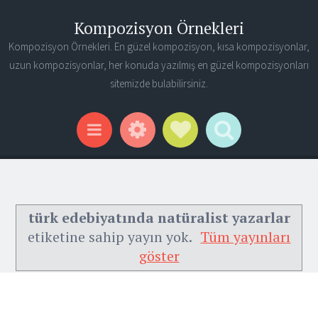
Kompozisyon Örnekleri
Kompozisyon Örnekleri. En güzel kompozisyon, kısa kompozisyonlar,
uzun kompozisyonlar, her konuda yazılmış en güzel kompozisyonları
sitemizde bulabilirsiniz.
Widgets
Social Links
Search
Menu
türk edebiyatında natüralist yazarlar
etiketine sahip yayın yok.
Tüm yayınları
göster