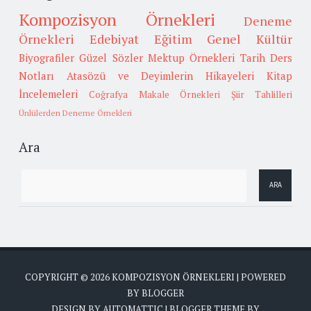
Kompozisyon Örnekleri
Deneme
Örnekleri
Edebiyat
Eğitim
Genel Kültür
Biyografiler
Güzel Sözler
Mektup Örnekleri
Tarih
Ders
Notları
Atasözü ve Deyimlerin Hikayeleri
Kitap
İncelemeleri
Coğrafya
Makale Örnekleri
Şiir Tahlilleri
Ünlülerden Deneme Örnekleri
Ara
COPYRIGHT ©
2026
KOMPOZISYON ÖRNEKLERI
| POWERED
BY
BLOGGER
DESIGN BY
AUTOMATTIC
| BLOGGER THEME BY