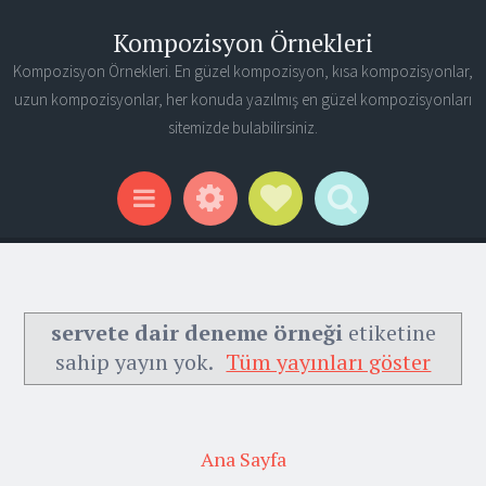
Kompozisyon Örnekleri
Kompozisyon Örnekleri. En güzel kompozisyon, kısa kompozisyonlar,
uzun kompozisyonlar, her konuda yazılmış en güzel kompozisyonları
sitemizde bulabilirsiniz.
Widgets
Social Links
Search
Menu
servete dair deneme örneği
etiketine
sahip yayın yok.
Tüm yayınları göster
Ana Sayfa