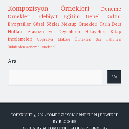
Kompozisyon Örnekleri
Deneme
Örnekleri
Edebiyat
Eğitim
Genel Kültür
Biyografiler
Güzel Sözler
Mektup Örnekleri
Tarih
Ders
Notları
Atasözü ve Deyimlerin Hikayeleri
Kitap
İncelemeleri
Coğrafya
Makale Örnekleri
Şiir Tahlilleri
Ünlülerden Deneme Örnekleri
Ara
COPYRIGHT ©
2026
KOMPOZISYON ÖRNEKLERI
| POWERED
BY
BLOGGER
DESIGN BY
AUTOMATTIC
| BLOGGER THEME BY