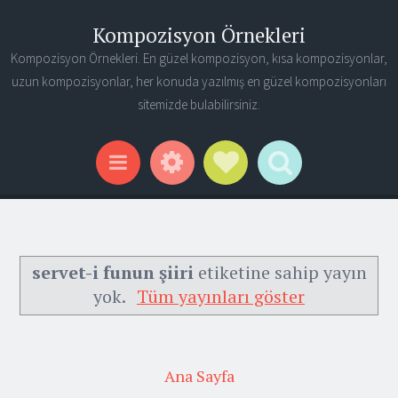
Kompozisyon Örnekleri
Kompozisyon Örnekleri. En güzel kompozisyon, kısa kompozisyonlar,
uzun kompozisyonlar, her konuda yazılmış en güzel kompozisyonları
sitemizde bulabilirsiniz.
Widgets
Social Links
Search
Menu
servet-i funun şiiri
etiketine sahip yayın
yok.
Tüm yayınları göster
Ana Sayfa