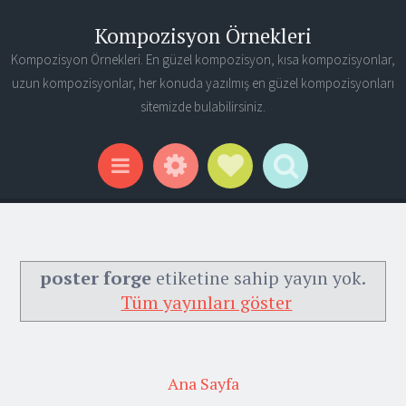
Kompozisyon Örnekleri
Kompozisyon Örnekleri. En güzel kompozisyon, kısa kompozisyonlar,
uzun kompozisyonlar, her konuda yazılmış en güzel kompozisyonları
sitemizde bulabilirsiniz.
Widgets
Social Links
Search
Menu
poster forge
etiketine sahip yayın yok.
Tüm yayınları göster
Ana Sayfa