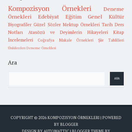
Kompozisyon Örnekleri
Deneme
Örnekleri
Edebiyat
Eğitim
Genel Kültür
Biyografiler
Güzel Sözler
Mektup Örnekleri
Tarih
Ders
Notları
Atasözü ve Deyimlerin Hikayeleri
Kitap
İncelemeleri
Coğrafya
Makale Örnekleri
Şiir Tahlilleri
Ünlülerden Deneme Örnekleri
Ara
COPYRIGHT ©
2026
KOMPOZISYON ÖRNEKLERI
| POWERED
BY
BLOGGER
DESIGN BY
AUTOMATTIC
| BLOGGER THEME BY