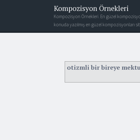
Kompozisyon Örnekleri
Kompozisyon Örnekleri. En güzel kompozisyo
konuda yazılmış en güzel kompozisyonları site
otizmli bir bireye mekt