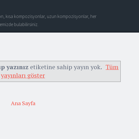
n, kısa kompozisyonlar, uzun kompozisyonlar, her
mizde bulabilirsiniz.
up yazınız
etiketine sahip yayın yok.
Tüm
yayınları göster
Ana Sayfa