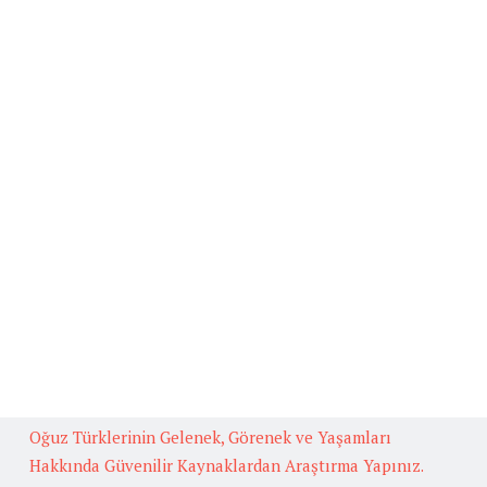
Ana Sayfa
Beğenilen Yazılar
Kafiye
BAŞLICA ARUZ KALIPLARI
Fedakarlık İle İlgili Hikaye Yazınız.
Güneş İlgili Atasözü Örnekleri ve Anlamları
Çok Okuyan Bilir Konulu Münazara
Oğuz Türklerinin Gelenek, Görenek ve Yaşamları
Hakkında Güvenilir Kaynaklardan Araştırma Yapınız.