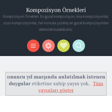
Kompozisyon Örnekleri
Kompozisyon Örnekleri. En güzel kompozisyon, kısa kompozisyonlar,
uzun kompozisyonlar, her konuda yazılmış en güzel kompozisyonları
sitemizde bulabilirsiniz.
Widgets
Social Links
Search
Menu
onuncu yıl marşında anlatılmak istenen
duygular
etiketine sahip yayın yok.
Tüm
yayınları göster