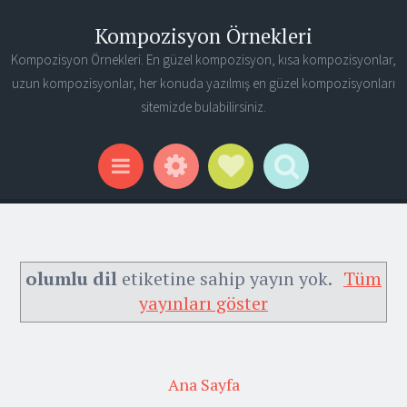
Kompozisyon Örnekleri
Kompozisyon Örnekleri. En güzel kompozisyon, kısa kompozisyonlar,
uzun kompozisyonlar, her konuda yazılmış en güzel kompozisyonları
sitemizde bulabilirsiniz.
Widgets
Social Links
Search
Menu
olumlu dil
etiketine sahip yayın yok.
Tüm
yayınları göster
Ana Sayfa