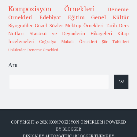
Kompozisyon Örnekleri
Deneme
Örnekleri
Edebiyat
Eğitim
Genel Kültür
Biyografiler
Güzel Sözler
Mektup Örnekleri
Tarih
Ders
Notları
Atasözü ve Deyimlerin Hikayeleri
Kitap
İncelemeleri
Coğrafya
Makale Örnekleri
Şiir Tahlilleri
Ünlülerden Deneme Örnekleri
Ara
COPYRIGHT ©
2026
KOMPOZISYON ÖRNEKLERI
| POWERED
BY
BLOGGER
DESIGN BY
AUTOMATTIC
| BLOGGER THEME BY