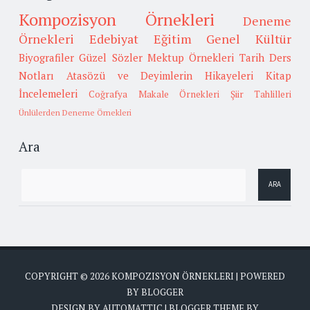
Kompozisyon Örnekleri
Deneme
Örnekleri
Edebiyat
Eğitim
Genel Kültür
Biyografiler
Güzel Sözler
Mektup Örnekleri
Tarih
Ders
Notları
Atasözü ve Deyimlerin Hikayeleri
Kitap
İncelemeleri
Coğrafya
Makale Örnekleri
Şiir Tahlilleri
Ünlülerden Deneme Örnekleri
Ara
COPYRIGHT ©
2026
KOMPOZISYON ÖRNEKLERI
| POWERED
BY
BLOGGER
DESIGN BY
AUTOMATTIC
| BLOGGER THEME BY