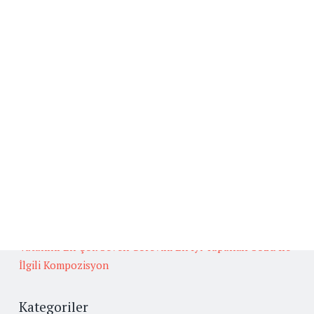
Beğenilen Yazılar
Kafiye
BAŞLICA ARUZ KALIPLARI
Fedakarlık İle İlgili Hikaye Yazınız.
Güneş İlgili Atasözü Örnekleri ve Anlamları
Oğuz Türklerinin Gelenek, Görenek ve Yaşamları
Hakkında Güvenilir Kaynaklardan Araştırma Yapınız.
Vatanını En Çok Seven Görevini En İyi Yapandır Sözü İle
İlgili Kompozisyon
Kategoriler