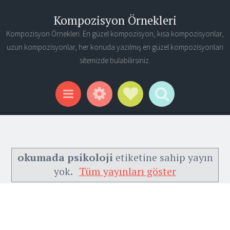
Kompozisyon Örnekleri
Kompozisyon Örnekleri. En güzel kompozisyon, kısa kompozisyonlar,
uzun kompozisyonlar, her konuda yazılmış en güzel kompozisyonları
sitemizde bulabilirsiniz.
Widgets
Social Links
Search
Menu
okumada psikoloji
etiketine sahip yayın
yok.
Tüm yayınları göster
Ana Sayfa