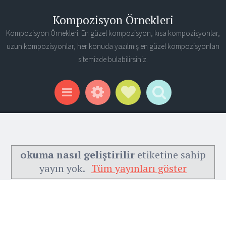
Kompozisyon Örnekleri
Kompozisyon Örnekleri. En güzel kompozisyon, kısa kompozisyonlar,
uzun kompozisyonlar, her konuda yazılmış en güzel kompozisyonları
sitemizde bulabilirsiniz.
Widgets
Social Links
Search
Menu
okuma nasıl geliştirilir
etiketine sahip
yayın yok.
Tüm yayınları göster
Ana Sayfa