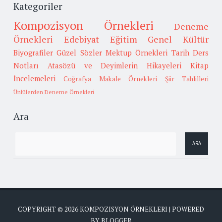
Kategoriler
Kompozisyon Örnekleri
Deneme
Örnekleri
Edebiyat
Eğitim
Genel Kültür
Biyografiler
Güzel Sözler
Mektup Örnekleri
Tarih
Ders
Notları
Atasözü ve Deyimlerin Hikayeleri
Kitap
İncelemeleri
Coğrafya
Makale Örnekleri
Şiir Tahlilleri
Ünlülerden Deneme Örnekleri
Ara
COPYRIGHT ©
2026
KOMPOZISYON ÖRNEKLERI
| POWERED
BY
BLOGGER