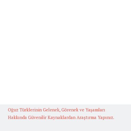
Beğenilen Yazılar
Kafiye
BAŞLICA ARUZ KALIPLARI
Fedakarlık İle İlgili Hikaye Yazınız.
Güneş İlgili Atasözü Örnekleri ve Anlamları
Çok Okuyan Bilir Konulu Münazara
Oğuz Türklerinin Gelenek, Görenek ve Yaşamları
Hakkında Güvenilir Kaynaklardan Araştırma Yapınız.