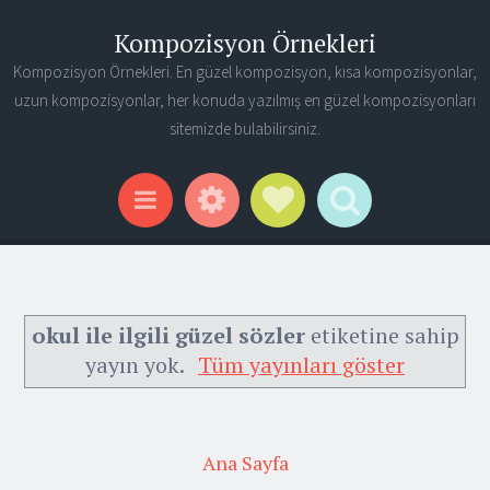
Kompozisyon Örnekleri
Kompozisyon Örnekleri. En güzel kompozisyon, kısa kompozisyonlar,
uzun kompozisyonlar, her konuda yazılmış en güzel kompozisyonları
sitemizde bulabilirsiniz.
Widgets
Social Links
Search
Menu
okul ile ilgili güzel sözler
etiketine sahip
yayın yok.
Tüm yayınları göster
Ana Sayfa