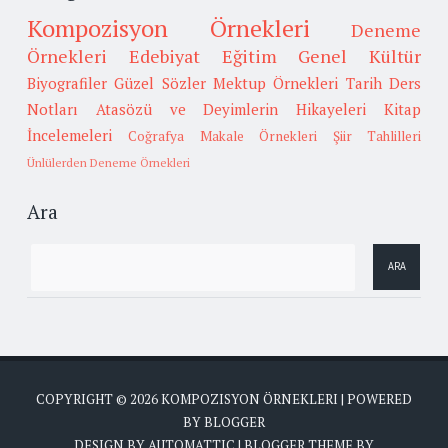
Kompozisyon Örnekleri
Deneme
Örnekleri
Edebiyat
Eğitim
Genel Kültür
Biyografiler
Güzel Sözler
Mektup Örnekleri
Tarih
Ders
Notları
Atasözü ve Deyimlerin Hikayeleri
Kitap
İncelemeleri
Coğrafya
Makale Örnekleri
Şiir Tahlilleri
Ünlülerden Deneme Örnekleri
Ara
COPYRIGHT ©
2026
KOMPOZISYON ÖRNEKLERI
| POWERED
BY
BLOGGER
DESIGN BY
AUTOMATTIC
| BLOGGER THEME BY