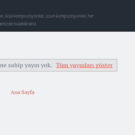
n, kısa kompozisyonlar, uzun kompozisyonlar, her
mizde bulabilirsiniz.
ine sahip yayın yok.
Tüm yayınları göster
Ana Sayfa