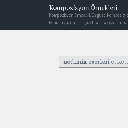
Kompozisyon Örnekleri
Kompozisyon Örnekleri. En güzel kompozisyo
konuda yazılmış en güzel kompozisyonları site
nedimin eserleri
etiket