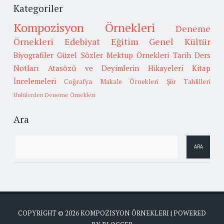
Kategoriler
Kompozisyon Örnekleri
Deneme
Örnekleri
Edebiyat
Eğitim
Genel Kültür
Biyografiler
Güzel Sözler
Mektup Örnekleri
Tarih
Ders
Notları
Atasözü ve Deyimlerin Hikayeleri
Kitap
İncelemeleri
Coğrafya
Makale Örnekleri
Şiir Tahlilleri
Ünlülerden Deneme Örnekleri
Ara
COPYRIGHT ©
2026
KOMPOZISYON ÖRNEKLERI
| POWERED