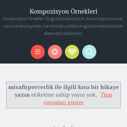
Kompozisyon Örnekleri
Kompozisyon Örnekleri. En güzel kompozisyon, kısa kompozisyonlar,
uzun kompozisyonlar, her konuda yazılmış en güzel kompozisyonları
sitemizde bulabilirsiniz.
Widgets
Social Links
Search
Menu
misafirperverlik ile ilgili kısa bir hikaye
yazın
etiketine sahip yayın yok.
Tüm
yayınları göster