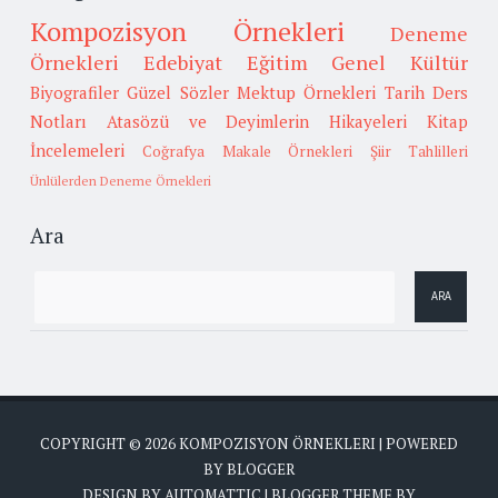
Kompozisyon Örnekleri
Deneme
Örnekleri
Edebiyat
Eğitim
Genel Kültür
Biyografiler
Güzel Sözler
Mektup Örnekleri
Tarih
Ders
Notları
Atasözü ve Deyimlerin Hikayeleri
Kitap
İncelemeleri
Coğrafya
Makale Örnekleri
Şiir Tahlilleri
Ünlülerden Deneme Örnekleri
Ara
COPYRIGHT ©
2026
KOMPOZISYON ÖRNEKLERI
| POWERED
BY
BLOGGER
DESIGN BY
AUTOMATTIC
| BLOGGER THEME BY