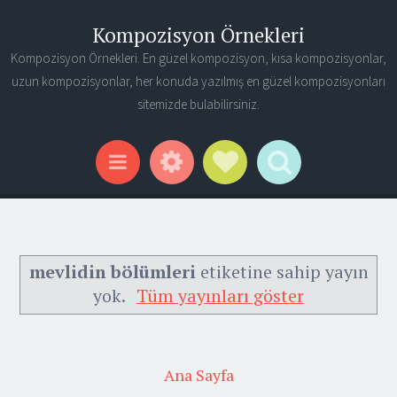
Kompozisyon Örnekleri
Kompozisyon Örnekleri. En güzel kompozisyon, kısa kompozisyonlar,
uzun kompozisyonlar, her konuda yazılmış en güzel kompozisyonları
sitemizde bulabilirsiniz.
Widgets
Social Links
Search
Menu
mevlidin bölümleri
etiketine sahip yayın
yok.
Tüm yayınları göster
Ana Sayfa