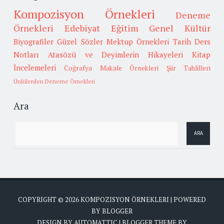
Kompozisyon Örnekleri
Deneme
Örnekleri
Edebiyat
Eğitim
Genel Kültür
Biyografiler
Güzel Sözler
Mektup Örnekleri
Tarih
Ders
Notları
Atasözü ve Deyimlerin Hikayeleri
Kitap
İncelemeleri
Coğrafya
Makale Örnekleri
Şiir Tahlilleri
Ünlülerden Deneme Örnekleri
Ara
COPYRIGHT ©
2026
KOMPOZISYON ÖRNEKLERI
| POWERED
BY
BLOGGER
DESIGN BY
AUTOMATTIC
| BLOGGER THEME BY