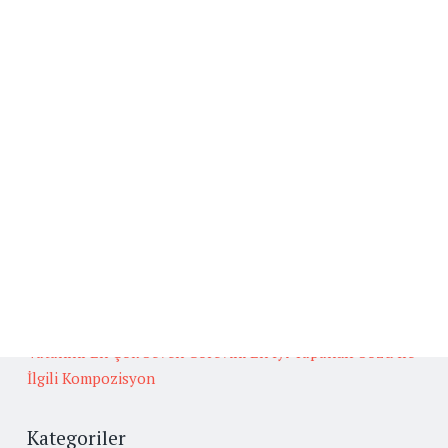
Beğenilen Yazılar
Kafiye
BAŞLICA ARUZ KALIPLARI
Fedakarlık İle İlgili Hikaye Yazınız.
Güneş İlgili Atasözü Örnekleri ve Anlamları
Oğuz Türklerinin Gelenek, Görenek ve Yaşamları
Hakkında Güvenilir Kaynaklardan Araştırma Yapınız.
Vatanını En Çok Seven Görevini En İyi Yapandır Sözü İle
İlgili Kompozisyon
Kategoriler