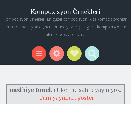
Kompozisyon Örnekleri
Kompozisyon Örnekleri. En güzel kompozisyon, kısa kompozisyonlar,
uzun kompozisyonlar, her konuda yazılmış en güzel kompozisyonları
sitemizde bulabilirsiniz.
Widgets
Social Links
Search
Menu
medhiye örnek
etiketine sahip yayın yok.
Tüm yayınları göster
Ana Sayfa