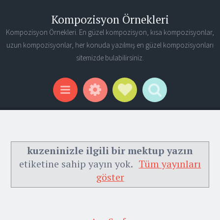
Kompozisyon Örnekleri
Kompozisyon Örnekleri. En güzel kompozisyon, kısa kompozisyonlar,
uzun kompozisyonlar, her konuda yazılmış en güzel kompozisyonları
sitemizde bulabilirsiniz.
Widgets
Social Links
Search
Menu
kuzeninizle ilgili bir mektup yazın
etiketine sahip yayın yok.
Tüm yayınları
göster