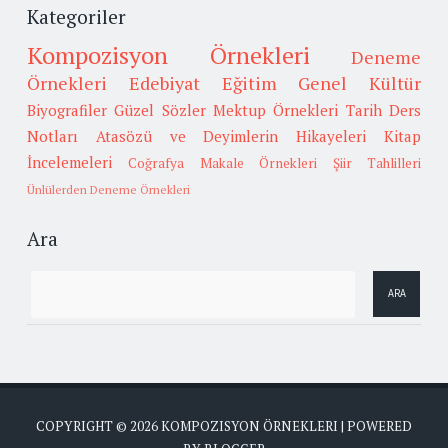
Kategoriler
Kompozisyon Örnekleri
Deneme
Örnekleri
Edebiyat
Eğitim
Genel Kültür
Biyografiler
Güzel Sözler
Mektup Örnekleri
Tarih
Ders
Notları
Atasözü ve Deyimlerin Hikayeleri
Kitap
İncelemeleri
Coğrafya
Makale Örnekleri
Şiir Tahlilleri
Ünlülerden Deneme Örnekleri
Ara
COPYRIGHT ©
2026
KOMPOZISYON ÖRNEKLERI
| POWERED