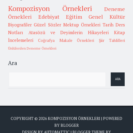
Kompozisyon Örnekleri
Deneme
Örnekleri
Edebiyat
Eğitim
Genel Kültür
Biyografiler
Güzel Sözler
Mektup Örnekleri
Tarih
Ders
Notları
Atasözü ve Deyimlerin Hikayeleri
Kitap
İncelemeleri
Coğrafya
Makale Örnekleri
Şiir Tahlilleri
Ünlülerden Deneme Örnekleri
Ara
COPYRIGHT ©
2026
KOMPOZISYON ÖRNEKLERI
| POWERED
BY
BLOGGER
DESIGN BY
AUTOMATTIC
| BLOGGER THEME BY