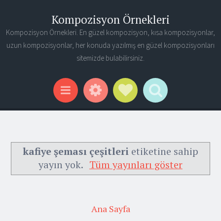
Kompozisyon Örnekleri
Kompozisyon Örnekleri. En güzel kompozisyon, kısa kompozisyonlar,
uzun kompozisyonlar, her konuda yazılmış en güzel kompozisyonları
sitemizde bulabilirsiniz.
Widgets
Social Links
Search
Menu
kafiye şeması çeşitleri
etiketine sahip
yayın yok.
Tüm yayınları göster
Ana Sayfa