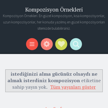
Kompozisyon Örnekleri
Kompozisyon Örnekleri. En güzel kompozisyon, kısa kompozisyonlar,
uzun kompozisyonlar, her konuda yazılmış en güzel kompozisyonları
sitemizde bulabilirsiniz.
Widgets
Social Links
Search
Menu
istediğinizi alma gücünüz olsaydı ne
almak isterdiniz kompozisyon
etiketine
sahip yayın yok.
Tüm yayınları göster