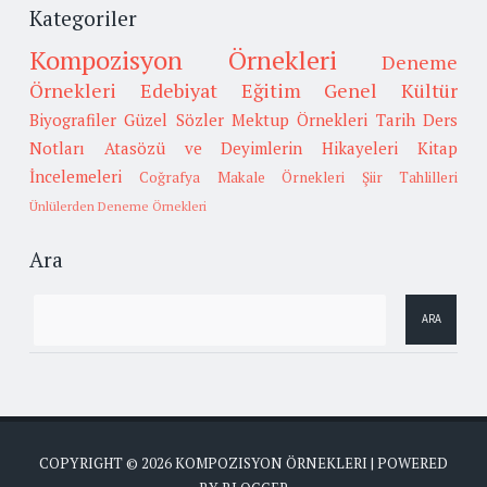
Kategoriler
Kompozisyon Örnekleri
Deneme
Örnekleri
Edebiyat
Eğitim
Genel Kültür
Biyografiler
Güzel Sözler
Mektup Örnekleri
Tarih
Ders
Notları
Atasözü ve Deyimlerin Hikayeleri
Kitap
İncelemeleri
Coğrafya
Makale Örnekleri
Şiir Tahlilleri
Ünlülerden Deneme Örnekleri
Ara
COPYRIGHT ©
2026
KOMPOZISYON ÖRNEKLERI
| POWERED