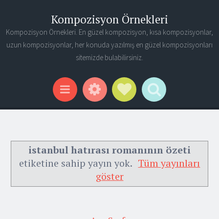
Kompozisyon Örnekleri
Kompozisyon Örnekleri. En güzel kompozisyon, kısa kompozisyonlar,
uzun kompozisyonlar, her konuda yazılmış en güzel kompozisyonları
sitemizde bulabilirsiniz.
Widgets
Social Links
Search
Menu
istanbul hatırası romanının özeti
etiketine sahip yayın yok.
Tüm yayınları
göster