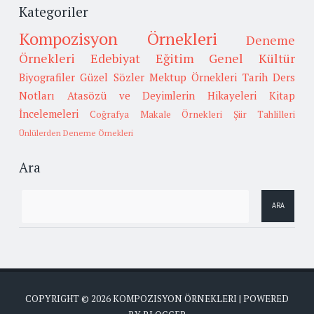
Kategoriler
Kompozisyon Örnekleri
Deneme
Örnekleri
Edebiyat
Eğitim
Genel Kültür
Biyografiler
Güzel Sözler
Mektup Örnekleri
Tarih
Ders
Notları
Atasözü ve Deyimlerin Hikayeleri
Kitap
İncelemeleri
Coğrafya
Makale Örnekleri
Şiir Tahlilleri
Ünlülerden Deneme Örnekleri
Ara
COPYRIGHT ©
2026
KOMPOZISYON ÖRNEKLERI
| POWERED