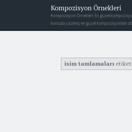
Kompozisyon Örnekleri
Kompozisyon Örnekleri. En güzel kompozisyo
konuda yazılmış en güzel kompozisyonları site
isim tamlamaları
etiket