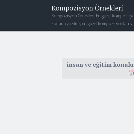
Kompozisyon Örnekleri
Kompozisyon Örnekleri. En güzel kompozisyo
konuda yazılmış en güzel kompozisyonları site
insan ve eğitim konul
T