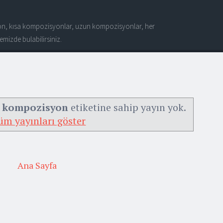
n, kısa kompozisyonlar, uzun kompozisyonlar, her
mizde bulabilirsiniz.
u kompozisyon
etiketine sahip yayın yok.
üm yayınları göster
Ana Sayfa