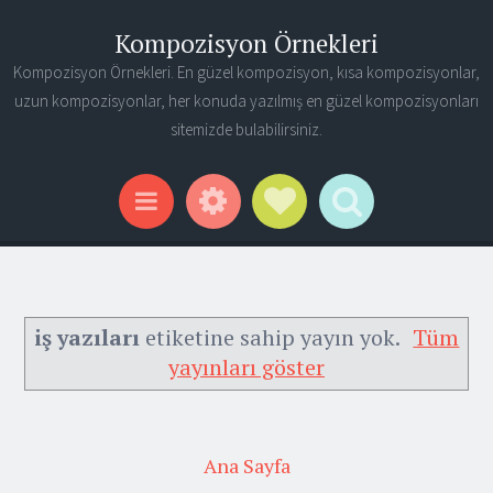
Kompozisyon Örnekleri
Kompozisyon Örnekleri. En güzel kompozisyon, kısa kompozisyonlar,
uzun kompozisyonlar, her konuda yazılmış en güzel kompozisyonları
sitemizde bulabilirsiniz.
Widgets
Social Links
Search
Menu
iş yazıları
etiketine sahip yayın yok.
Tüm
yayınları göster
Ana Sayfa