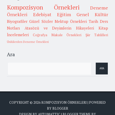
Kompozisyon Örnekleri
Deneme
Örnekleri
Edebiyat
Eğitim
Genel Kültür
Biyografiler
Güzel Sözler
Mektup Örnekleri
Tarih
Ders
Notları
Atasözü ve Deyimlerin Hikayeleri
Kitap
İncelemeleri
Coğrafya
Makale Örnekleri
Şiir Tahlilleri
Ünlülerden Deneme Örnekleri
Ara
COPYRIGHT ©
2026
KOMPOZISYON ÖRNEKLERI
| POWERED
BY
BLOGGER
DESIGN BY
AUTOMATTIC
| BLOGGER THEME BY