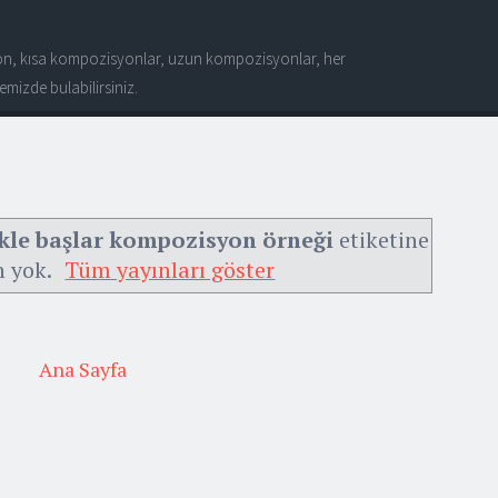
n, kısa kompozisyonlar, uzun kompozisyonlar, her
mizde bulabilirsiniz.
ekle başlar kompozisyon örneği
etiketine
n yok.
Tüm yayınları göster
Ana Sayfa