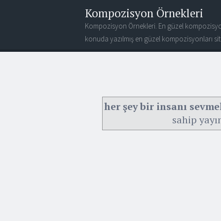
Kompozisyon Örnekleri
Kompozisyon Örnekleri. En güzel kompozisyo
konuda yazılmış en güzel kompozisyonları site
her şey bir insanı sevm
sahip yayı