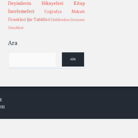
Deyimlerin Hikayeleri
Kitap
İncelemeleri
Coğrafya
Makale
Örnekleri
Şiir Tahlilleri
Ünlülerden Deneme
Örnekleri
Ara
R
OM