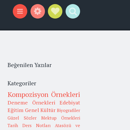
Widgets
Social Links
Search
Menu
Beğenilen Yazılar
Kategoriler
Kompozisyon Örnekleri
Deneme Örnekleri
Edebiyat
Eğitim
Genel Kültür
Biyografiler
Güzel Sözler
Mektup Örnekleri
Tarih
Ders Notları
Atasözü ve