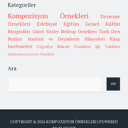
Kategoriler
Kompozisyon Örnekleri
Deneme
Örnekleri
Edebiyat
Eğitim
Genel Kültür
Biyografiler
Güzel Sözler
Mektup Örnekleri
Tarih
Ders
Notları
Atasözü ve Deyimlerin Hikayeleri
Kitap
İncelemeleri
Coğrafya
Makale Örnekleri
Şiir Tahlilleri
Ünlülerden Deneme Örnekleri
Ara
COPYRIGHT ©
2026
KOMPOZISYON ÖRNEKLERI
| POWERED