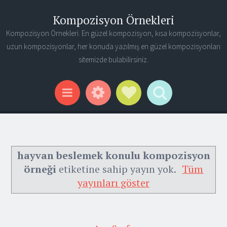
Kompozisyon Örnekleri
Kompozisyon Örnekleri. En güzel kompozisyon, kısa kompozisyonlar,
uzun kompozisyonlar, her konuda yazılmış en güzel kompozisyonları
sitemizde bulabilirsiniz.
Widgets
Social Links
Search
Menu
hayvan beslemek konulu kompozisyon
örneği
etiketine sahip yayın yok.
Tüm
yayınları göster