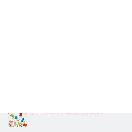
Ana Sayfa
Beğenilen Yazılar
Kafiye
BAŞLICA ARUZ KALIPLARI
Fedakarlık İle İlgili Hikaye Yazınız.
Güneş İlgili Atasözü Örnekleri ve Anlamları
Oğuz Türklerinin Gelenek, Görenek ve Yaşamları
Hakkında Güvenilir Kaynaklardan Araştırma Yapınız.
Çok Okuyan Bilir Konulu Münazara