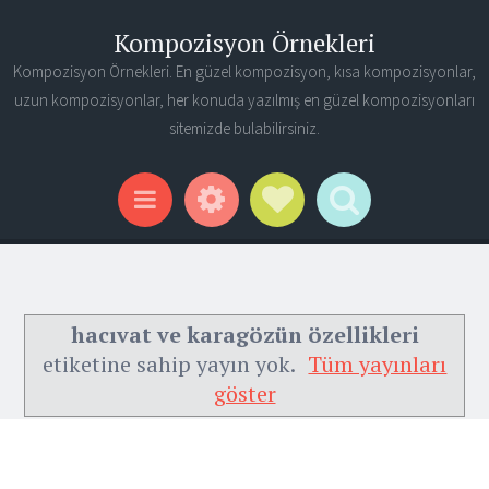
Kompozisyon Örnekleri
Kompozisyon Örnekleri. En güzel kompozisyon, kısa kompozisyonlar,
uzun kompozisyonlar, her konuda yazılmış en güzel kompozisyonları
sitemizde bulabilirsiniz.
Widgets
Social Links
Search
Menu
hacıvat ve karagözün özellikleri
etiketine sahip yayın yok.
Tüm yayınları
göster