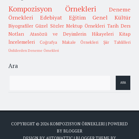
Kompozisyon Örnekleri
Deneme
Örnekleri
Edebiyat
Eğitim
Genel Kültür
Biyografiler
Güzel Sözler
Mektup Örnekleri
Tarih
Ders
Notları
Atasözü ve Deyimlerin Hikayeleri
Kitap
İncelemeleri
Coğrafya
Makale Örnekleri
Şiir Tahlilleri
Ünlülerden Deneme Örnekleri
Ara
COPYRIGHT ©
2026
KOMPOZISYON ÖRNEKLERI
| POWERED
BY
BLOGGER
DESIGN BY
AUTOMATTIC
| BLOGGER THEME BY