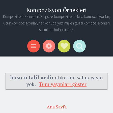
Kompozisyon Örnekleri
Kompozisyon Örnekleri. En güzel kompozisyon, kısa kompozisyonlar,
uzun kompozisyonlar, her konuda yazılmış en güzel kompozisyonları
sitemizde bulabilirsiniz.
Widgets
Social Links
Search
Menu
hüsn-ü talil nedir
etiketine sahip yayın
yok.
Tüm yayınları göster
Ana Sayfa