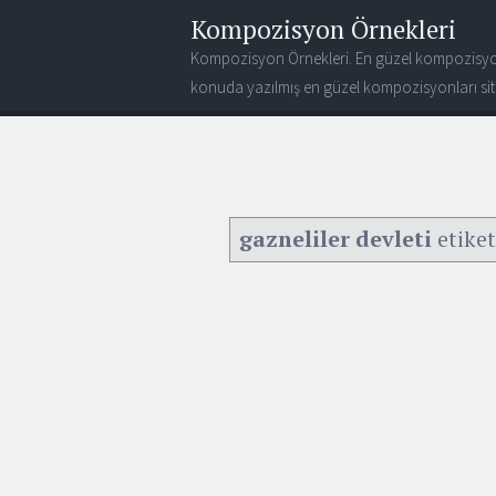
Kompozisyon Örnekleri
Kompozisyon Örnekleri. En güzel kompozisyo
konuda yazılmış en güzel kompozisyonları site
gazneliler devleti
etiket