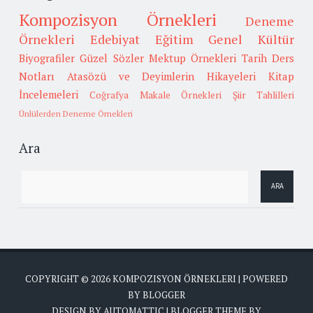
Kompozisyon Örnekleri
Deneme
Örnekleri
Edebiyat
Eğitim
Genel Kültür
Biyografiler
Güzel Sözler
Mektup Örnekleri
Tarih
Ders
Notları
Atasözü ve Deyimlerin Hikayeleri
Kitap
İncelemeleri
Coğrafya
Makale Örnekleri
Şiir Tahlilleri
Ünlülerden Deneme Örnekleri
Ara
COPYRIGHT ©
2026
KOMPOZISYON ÖRNEKLERI
| POWERED
BY
BLOGGER
DESIGN BY
AUTOMATTIC
| BLOGGER THEME BY