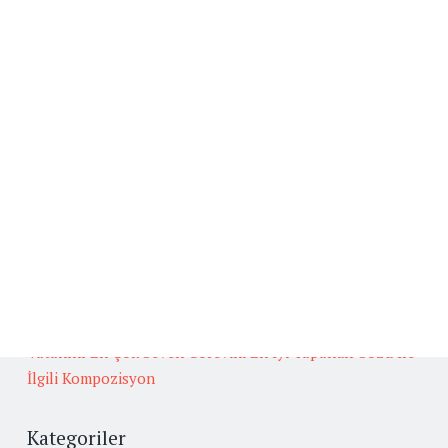
Beğenilen Yazılar
Kafiye
BAŞLICA ARUZ KALIPLARI
Fedakarlık İle İlgili Hikaye Yazınız.
Güneş İlgili Atasözü Örnekleri ve Anlamları
Oğuz Türklerinin Gelenek, Görenek ve Yaşamları
Hakkında Güvenilir Kaynaklardan Araştırma Yapınız.
Vatanını En Çok Seven Görevini En İyi Yapandır Sözü İle
İlgili Kompozisyon
Kategoriler