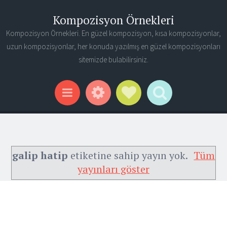
Kompozisyon Örnekleri
Kompozisyon Örnekleri. En güzel kompozisyon, kısa kompozisyonlar,
uzun kompozisyonlar, her konuda yazılmış en güzel kompozisyonları
sitemizde bulabilirsiniz.
Widgets
Social Links
Search
Menu
galip hatip
etiketine sahip yayın yok.
Tüm
yayınları göster
Ana Sayfa