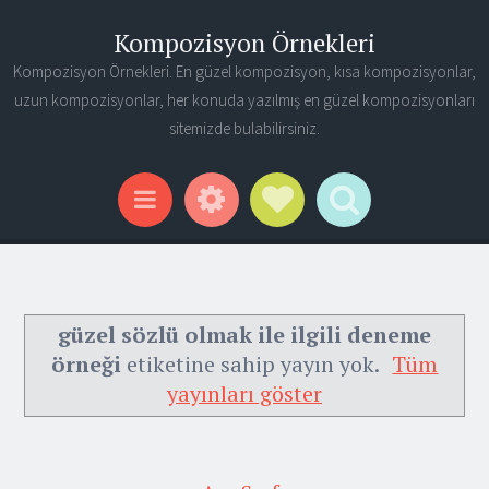
Kompozisyon Örnekleri
Kompozisyon Örnekleri. En güzel kompozisyon, kısa kompozisyonlar,
uzun kompozisyonlar, her konuda yazılmış en güzel kompozisyonları
sitemizde bulabilirsiniz.
Widgets
Social Links
Search
Menu
güzel sözlü olmak ile ilgili deneme
örneği
etiketine sahip yayın yok.
Tüm
yayınları göster