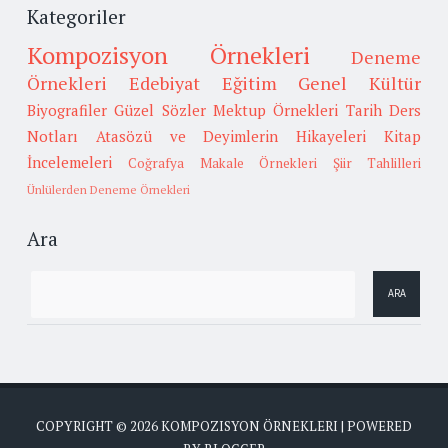
Kategoriler
Kompozisyon Örnekleri
Deneme
Örnekleri
Edebiyat
Eğitim
Genel Kültür
Biyografiler
Güzel Sözler
Mektup Örnekleri
Tarih
Ders
Notları
Atasözü ve Deyimlerin Hikayeleri
Kitap
İncelemeleri
Coğrafya
Makale Örnekleri
Şiir Tahlilleri
Ünlülerden Deneme Örnekleri
Ara
COPYRIGHT ©
2026
KOMPOZISYON ÖRNEKLERI
| POWERED