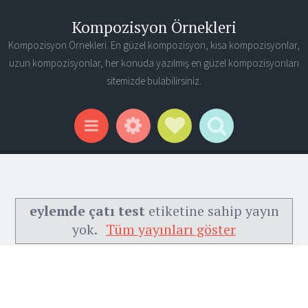
Kompozisyon Örnekleri
Kompozisyon Örnekleri. En güzel kompozisyon, kısa kompozisyonlar,
uzun kompozisyonlar, her konuda yazılmış en güzel kompozisyonları
sitemizde bulabilirsiniz.
Widgets
Social Links
Search
Menu
eylemde çatı test
etiketine sahip yayın
yok.
Tüm yayınları göster
Ana Sayfa