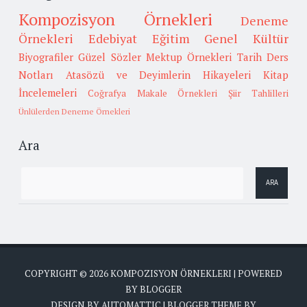
Kompozisyon Örnekleri
Deneme
Örnekleri
Edebiyat
Eğitim
Genel Kültür
Biyografiler
Güzel Sözler
Mektup Örnekleri
Tarih
Ders
Notları
Atasözü ve Deyimlerin Hikayeleri
Kitap
İncelemeleri
Coğrafya
Makale Örnekleri
Şiir Tahlilleri
Ünlülerden Deneme Örnekleri
Ara
COPYRIGHT ©
2026
KOMPOZISYON ÖRNEKLERI
| POWERED
BY
BLOGGER
DESIGN BY
AUTOMATTIC
| BLOGGER THEME BY