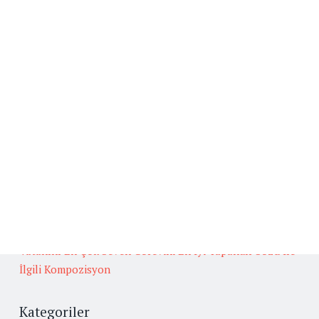
Beğenilen Yazılar
Kafiye
BAŞLICA ARUZ KALIPLARI
Fedakarlık İle İlgili Hikaye Yazınız.
Güneş İlgili Atasözü Örnekleri ve Anlamları
Oğuz Türklerinin Gelenek, Görenek ve Yaşamları
Hakkında Güvenilir Kaynaklardan Araştırma Yapınız.
Vatanını En Çok Seven Görevini En İyi Yapandır Sözü İle
İlgili Kompozisyon
Kategoriler