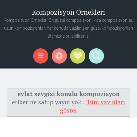
Kompozisyon Örnekleri
Kompozisyon Örnekleri. En güzel kompozisyon, kısa kompozisyonlar,
uzun kompozisyonlar, her konuda yazılmış en güzel kompozisyonları
sitemizde bulabilirsiniz.
Widgets
Social Links
Search
Menu
evlat sevgisi konulu kompozisyon
etiketine sahip yayın yok.
Tüm yayınları
göster