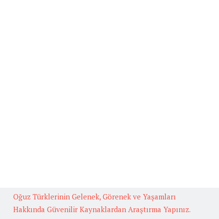
Ana Sayfa
Beğenilen Yazılar
Kafiye
BAŞLICA ARUZ KALIPLARI
Fedakarlık İle İlgili Hikaye Yazınız.
Güneş İlgili Atasözü Örnekleri ve Anlamları
Çok Okuyan Bilir Konulu Münazara
Oğuz Türklerinin Gelenek, Görenek ve Yaşamları
Hakkında Güvenilir Kaynaklardan Araştırma Yapınız.