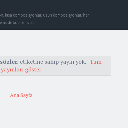
n, kısa kompozisyonlar, uzun kompozisyonlar, her
mizde bulabilirsiniz.
 sözler.
etiketine sahip yayın yok.
Tüm
yayınları göster
Ana Sayfa