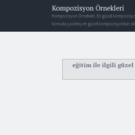
Kompozisyon Örnekleri
Kompozisyon Örnekleri. En güzel kompozisyo
konuda yazılmış en güzel kompozisyonları site
eğitim ile ilgili güzel