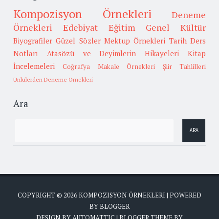
Kompozisyon Örnekleri
Deneme
Örnekleri
Edebiyat
Eğitim
Genel Kültür
Biyografiler
Güzel Sözler
Mektup Örnekleri
Tarih
Ders
Notları
Atasözü ve Deyimlerin Hikayeleri
Kitap
İncelemeleri
Coğrafya
Makale Örnekleri
Şiir Tahlilleri
Ünlülerden Deneme Örnekleri
Ara
COPYRIGHT ©
2026
KOMPOZISYON ÖRNEKLERI
| POWERED
BY
BLOGGER
DESIGN BY
AUTOMATTIC
| BLOGGER THEME BY