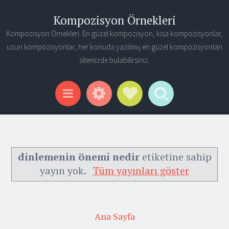
Kompozisyon Örnekleri
Kompozisyon Örnekleri. En güzel kompozisyon, kısa kompozisyonlar,
uzun kompozisyonlar, her konuda yazılmış en güzel kompozisyonları
sitemizde bulabilirsiniz.
Widgets
Social Links
Search
Menu
dinlemenin önemi nedir
etiketine sahip
yayın yok.
Tüm yayınları göster
Ana Sayfa