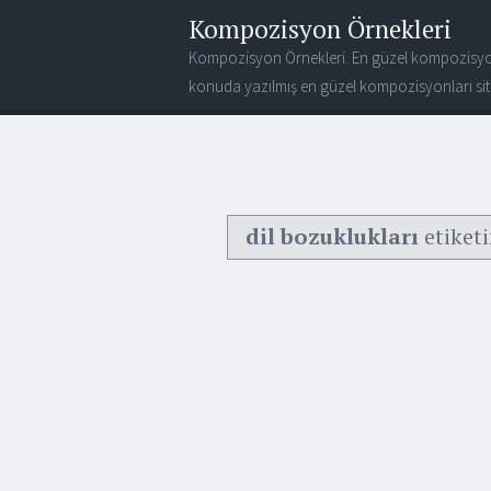
Kompozisyon Örnekleri
Kompozisyon Örnekleri. En güzel kompozisyo
konuda yazılmış en güzel kompozisyonları site
dil bozuklukları
etiketi