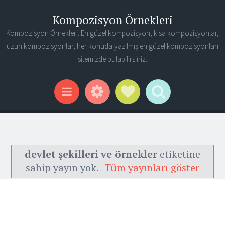
Kompozisyon Örnekleri
Kompozisyon Örnekleri. En güzel kompozisyon, kısa kompozisyonlar,
uzun kompozisyonlar, her konuda yazılmış en güzel kompozisyonları
sitemizde bulabilirsiniz.
Widgets
Social Links
Search
Menu
devlet şekilleri ve örnekler
etiketine
sahip yayın yok.
Tüm yayınları göster
Ana Sayfa