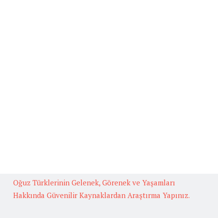
Beğenilen Yazılar
Kafiye
BAŞLICA ARUZ KALIPLARI
Fedakarlık İle İlgili Hikaye Yazınız.
Güneş İlgili Atasözü Örnekleri ve Anlamları
Çok Okuyan Bilir Konulu Münazara
Oğuz Türklerinin Gelenek, Görenek ve Yaşamları
Hakkında Güvenilir Kaynaklardan Araştırma Yapınız.