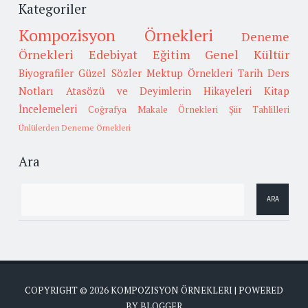
Kategoriler
Kompozisyon Örnekleri
Deneme
Örnekleri
Edebiyat
Eğitim
Genel Kültür
Biyografiler
Güzel Sözler
Mektup Örnekleri
Tarih
Ders
Notları
Atasözü ve Deyimlerin Hikayeleri
Kitap
İncelemeleri
Coğrafya
Makale Örnekleri
Şiir Tahlilleri
Ünlülerden Deneme Örnekleri
Ara
COPYRIGHT ©
2026
KOMPOZISYON ÖRNEKLERI
| POWERED
BY
BLOGGER