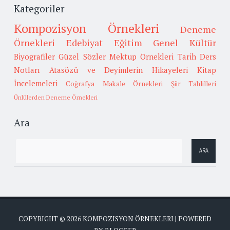
Kategoriler
Kompozisyon Örnekleri
Deneme
Örnekleri
Edebiyat
Eğitim
Genel Kültür
Biyografiler
Güzel Sözler
Mektup Örnekleri
Tarih
Ders
Notları
Atasözü ve Deyimlerin Hikayeleri
Kitap
İncelemeleri
Coğrafya
Makale Örnekleri
Şiir Tahlilleri
Ünlülerden Deneme Örnekleri
Ara
COPYRIGHT ©
2026
KOMPOZISYON ÖRNEKLERI
| POWERED