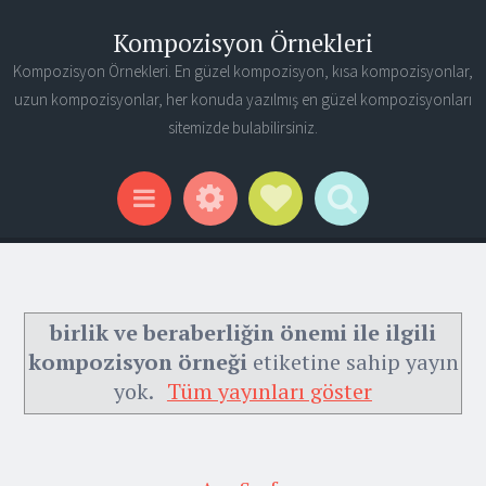
Kompozisyon Örnekleri
Kompozisyon Örnekleri. En güzel kompozisyon, kısa kompozisyonlar,
uzun kompozisyonlar, her konuda yazılmış en güzel kompozisyonları
sitemizde bulabilirsiniz.
Widgets
Social Links
Search
Menu
birlik ve beraberliğin önemi ile ilgili
kompozisyon örneği
etiketine sahip yayın
yok.
Tüm yayınları göster