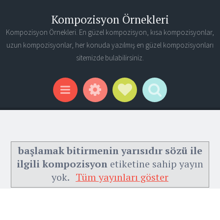
Kompozisyon Örnekleri
Kompozisyon Örnekleri. En güzel kompozisyon, kısa kompozisyonlar,
uzun kompozisyonlar, her konuda yazılmış en güzel kompozisyonları
sitemizde bulabilirsiniz.
Widgets
Social Links
Search
Menu
başlamak bitirmenin yarısıdır sözü ile
ilgili kompozisyon
etiketine sahip yayın
yok.
Tüm yayınları göster