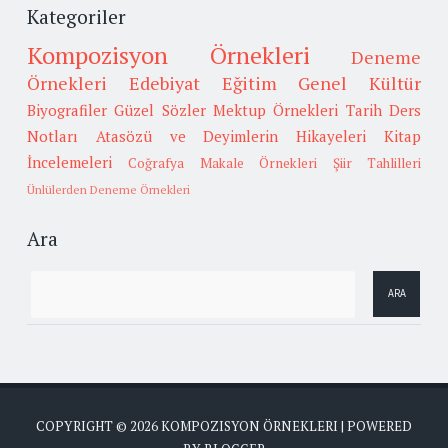
Kategoriler
Kompozisyon Örnekleri
Deneme
Örnekleri
Edebiyat
Eğitim
Genel Kültür
Biyografiler
Güzel Sözler
Mektup Örnekleri
Tarih
Ders
Notları
Atasözü ve Deyimlerin Hikayeleri
Kitap
İncelemeleri
Coğrafya
Makale Örnekleri
Şiir Tahlilleri
Ünlülerden Deneme Örnekleri
Ara
COPYRIGHT ©
2026
KOMPOZISYON ÖRNEKLERI
| POWERED