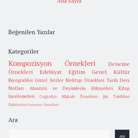
Ana Sayfa
Beğenilen Yazılar
Kategoriler
Kompozisyon Örnekleri
Deneme
Örnekleri
Edebiyat
Eğitim
Genel Kültür
Biyografiler
Güzel Sözler
Mektup Örnekleri
Tarih
Ders
Notları
Atasözü ve Deyimlerin Hikayeleri
Kitap
İncelemeleri
Coğrafya
Makale Örnekleri
Şiir Tahlilleri
Ünlülerden Deneme Örnekleri
Ara