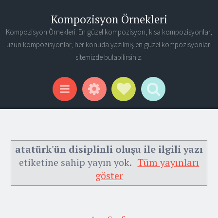
Kompozisyon Örnekleri
Kompozisyon Örnekleri. En güzel kompozisyon, kısa kompozisyonlar,
uzun kompozisyonlar, her konuda yazılmış en güzel kompozisyonları
sitemizde bulabilirsiniz.
Widgets
Social Links
Search
Menu
atatürk'ün disiplinli oluşu ile ilgili yazı
etiketine sahip yayın yok.
Tüm yayınları
göster