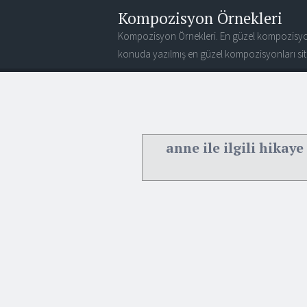
Kompozisyon Örnekleri
Kompozisyon Örnekleri. En güzel kompozisyo
konuda yazılmış en güzel kompozisyonları site
anne ile ilgili hikaye