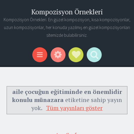
Kompozisyon Örnekleri
Kompozisyon Örnekleri. En güzel kompozisyon, kısa kompozisyonlar,
uzun kompozisyonlar, her konuda yazılmış en güzel kompozisyonları
sitemizde bulabilirsiniz.
Widgets
Social Links
Search
Menu
aile çocuğun eğitiminde en önemlidir
konulu münazara
etiketine sahip yayın
yok.
Tüm yayınları göster