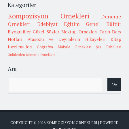
Kategoriler
Kompozisyon Örnekleri
Deneme
Örnekleri
Edebiyat
Eğitim
Genel Kültür
Biyografiler
Güzel Sözler
Mektup Örnekleri
Tarih
Ders
Notları
Atasözü ve Deyimlerin Hikayeleri
Kitap
İncelemeleri
Coğrafya
Makale Örnekleri
Şiir Tahlilleri
Ünlülerden Deneme Örnekleri
Ara
COPYRIGHT ©
2026
KOMPOZISYON ÖRNEKLERI
| POWERED