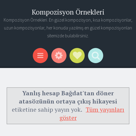
Kompozisyon Örnekleri
Kompozisyon Örnekleri. En güzel kompozisyon, kısa kompozisyonlar,
uzun kompozisyonlar, her konuda yazılmış en güzel kompozisyonları
sitemizde bulabilirsiniz.
Widgets
Social Links
Search
Menu
Yanlış hesap Bağdat'tan döner
atasözünün ortaya çıkış hikayesi
etiketine sahip yayın yok.
Tüm yayınları
göster