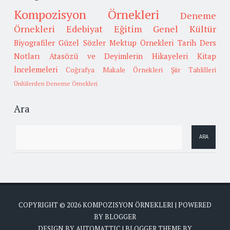
Kompozisyon Örnekleri
Deneme
Örnekleri
Edebiyat
Eğitim
Genel Kültür
Biyografiler
Güzel Sözler
Mektup Örnekleri
Tarih
Ders
Notları
Atasözü ve Deyimlerin Hikayeleri
Kitap
İncelemeleri
Coğrafya
Makale Örnekleri
Şiir Tahlilleri
Ünlülerden Deneme Örnekleri
Ara
COPYRIGHT ©
2026
KOMPOZISYON ÖRNEKLERI
| POWERED
BY
BLOGGER
DESIGN BY
AUTOMATTIC
| BLOGGER THEME BY