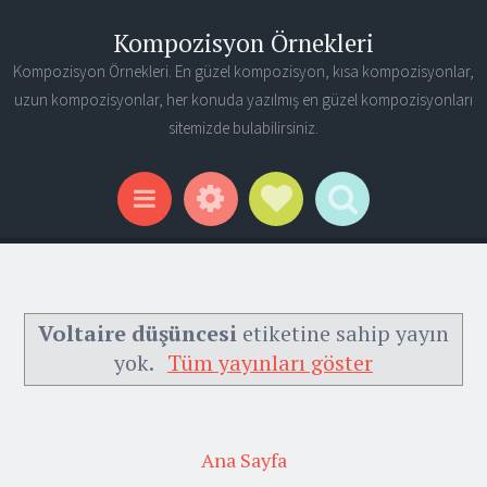
Kompozisyon Örnekleri
Kompozisyon Örnekleri. En güzel kompozisyon, kısa kompozisyonlar,
uzun kompozisyonlar, her konuda yazılmış en güzel kompozisyonları
sitemizde bulabilirsiniz.
Widgets
Social Links
Search
Menu
Voltaire düşüncesi
etiketine sahip yayın
yok.
Tüm yayınları göster
Ana Sayfa