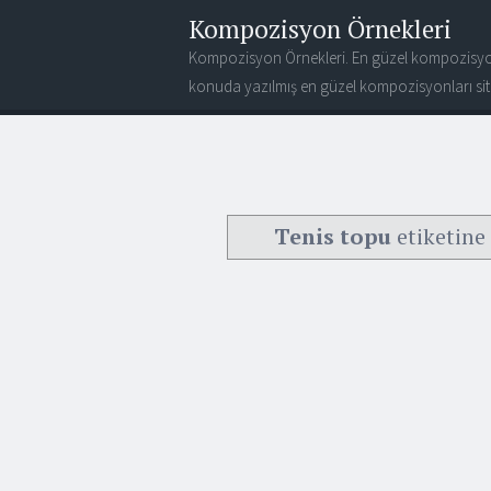
Kompozisyon Örnekleri
Kompozisyon Örnekleri. En güzel kompozisyo
konuda yazılmış en güzel kompozisyonları site
Tenis topu
etiketine