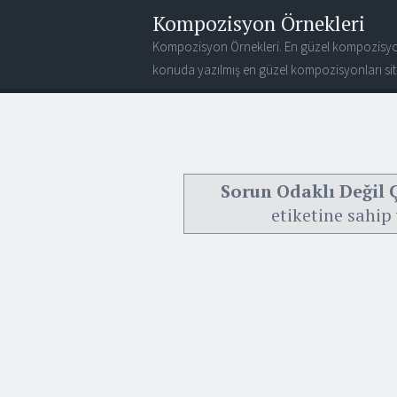
Kompozisyon Örnekleri
Kompozisyon Örnekleri. En güzel kompozisyo
konuda yazılmış en güzel kompozisyonları site
Sorun Odaklı Değil Ç
etiketine sahip