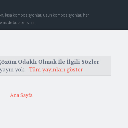
n, kısa kompozisyonlar, uzun kompozisyonlar, her
mizde bulabilirsiniz.
özüm Odaklı Olmak İle İlgili Sözler
 yayın yok.
Tüm yayınları göster
Ana Sayfa