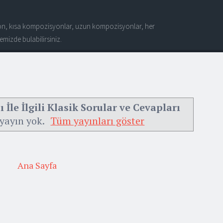
n, kısa kompozisyonlar, uzun kompozisyonlar, her
mizde bulabilirsiniz.
 İle İlgili Klasik Sorular ve Cevapları
 yayın yok.
Tüm yayınları göster
Ana Sayfa