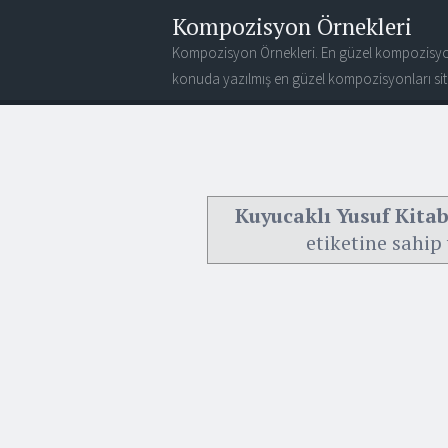
Kompozisyon Örnekleri
Kompozisyon Örnekleri. En güzel kompozisyo
konuda yazılmış en güzel kompozisyonları site
Kuyucaklı Yusuf Kitabı
etiketine sahip