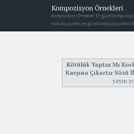
Kompozisyon Örnekleri
Kompozisyon Örnekleri. En güzel kompozisyo
konuda yazılmış en güzel kompozisyonları site
Kötülük Yaptın Mı Kor
Karşına Çıkartır Sözü İ
yayın y