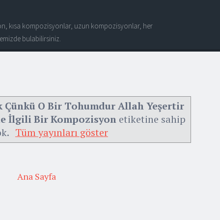
n, kısa kompozisyonlar, uzun kompozisyonlar, her
mizde bulabilirsiniz.
k Çünkü O Bir Tohumdur Allah Yeşertir
le İlgili Bir Kompozisyon
etiketine sahip
ok.
Tüm yayınları göster
Ana Sayfa