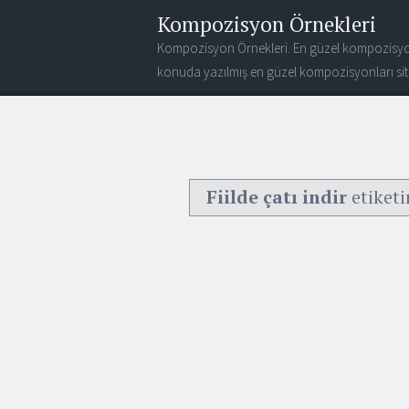
Kompozisyon Örnekleri
Kompozisyon Örnekleri. En güzel kompozisyo
konuda yazılmış en güzel kompozisyonları site
Fiilde çatı indir
etiketi