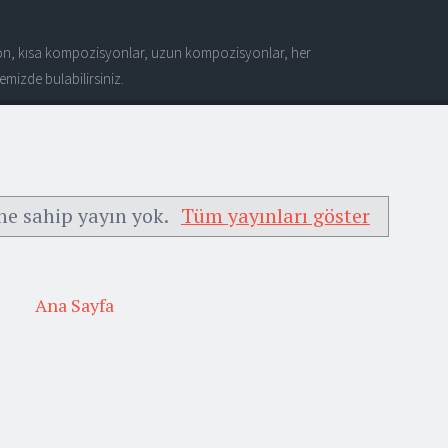
n, kısa kompozisyonlar, uzun kompozisyonlar, her
mizde bulabilirsiniz.
ne sahip yayın yok.
Tüm yayınları göster
Ana Sayfa