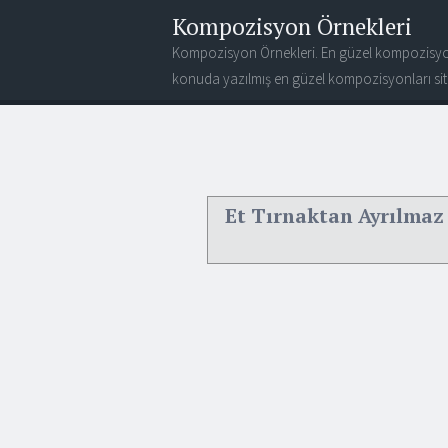
Kompozisyon Örnekleri
Kompozisyon Örnekleri. En güzel kompozisyo
konuda yazılmış en güzel kompozisyonları site
Et Tırnaktan Ayrılmaz