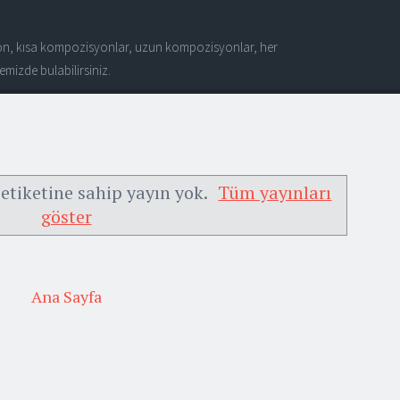
n, kısa kompozisyonlar, uzun kompozisyonlar, her
mizde bulabilirsiniz.
etiketine sahip yayın yok.
Tüm yayınları
göster
Ana Sayfa