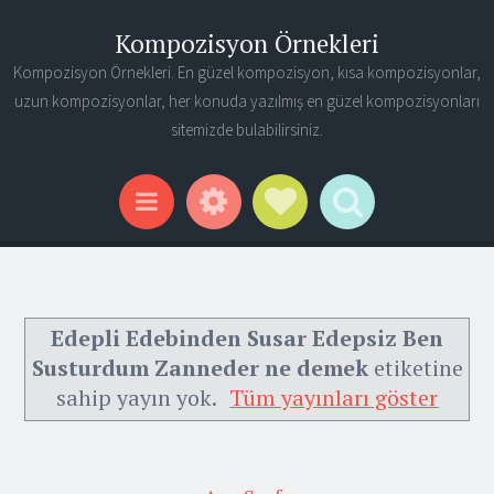
Kompozisyon Örnekleri
Kompozisyon Örnekleri. En güzel kompozisyon, kısa kompozisyonlar,
uzun kompozisyonlar, her konuda yazılmış en güzel kompozisyonları
sitemizde bulabilirsiniz.
Widgets
Social Links
Search
Menu
Edepli Edebinden Susar Edepsiz Ben
Susturdum Zanneder ne demek
etiketine
sahip yayın yok.
Tüm yayınları göster