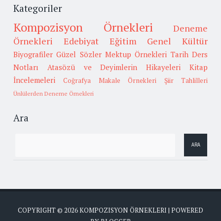
Kategoriler
Kompozisyon Örnekleri
Deneme
Örnekleri
Edebiyat
Eğitim
Genel Kültür
Biyografiler
Güzel Sözler
Mektup Örnekleri
Tarih
Ders
Notları
Atasözü ve Deyimlerin Hikayeleri
Kitap
İncelemeleri
Coğrafya
Makale Örnekleri
Şiir Tahlilleri
Ünlülerden Deneme Örnekleri
Ara
COPYRIGHT ©
2026
KOMPOZISYON ÖRNEKLERI
| POWERED