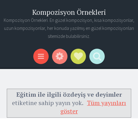
Kompozisyon Örnekleri
Kompozisyon Örnekleri. En güzel kompozisyon, kısa kompozisyonlar,
uzun kompozisyonlar, her konuda yazılmış en güzel kompozisyonları
sitemizde bulabilirsiniz.
Widgets
Social Links
Search
Menu
Eğitim ile ilgili özdeyiş ve deyimler
etiketine sahip yayın yok.
Tüm yayınları
göster