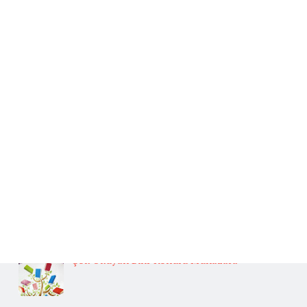
Ana Sayfa
Beğenilen Yazılar
Kafiye
BAŞLICA ARUZ KALIPLARI
Fedakarlık İle İlgili Hikaye Yazınız.
Güneş İlgili Atasözü Örnekleri ve Anlamları
Oğuz Türklerinin Gelenek, Görenek ve Yaşamları
Hakkında Güvenilir Kaynaklardan Araştırma Yapınız.
Çok Okuyan Bilir Konulu Münazara